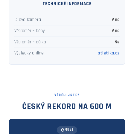
TECHNICKÉ INFORMACE
Ano
Cílová kamera
Ano
Větroměr – běhy
Ne
Větroměr – dálka
atletika.cz
Výsledky online
VĚDĚLI JSTE?
ČESKÝ REKORD NA 600 M
MUŽI