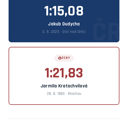
1:15,08
Jakub Dudycha
3. 9. 2025 · Ústí nad Orlicí
ŽENY
1:21,83
Jarmila Kratochvílová
28. 8. 1983 · Mnichov