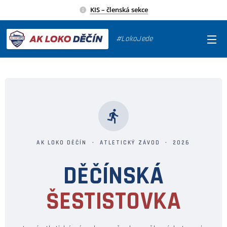
KIS – členská sekce
#LokoJede
AK LOKO DĚČÍN · ATLETICKÝ ZÁVOD · 2026
DĚČÍNSKÁ
ŠESTISTOVKA