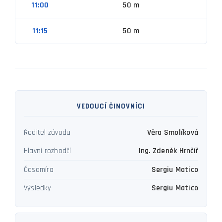
11:00
50 m
11:15
50 m
VEDOUCÍ ČINOVNÍCI
Věra Smolíková
Ředitel závodu
Ing. Zdeněk Hrnčíř
Hlavní rozhodčí
Sergiu Matico
Časomíra
Sergiu Matico
Výsledky