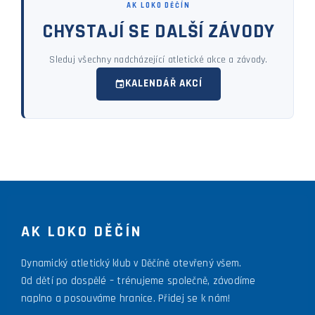
AK LOKO DĚČÍN
CHYSTAJÍ SE DALŠÍ ZÁVODY
Sleduj všechny nadcházející atletické akce a závody.
KALENDÁŘ AKCÍ
AK LOKO DĚČÍN
Dynamický atletický klub v Děčíně otevřený všem.
Od dětí po dospělé – trénujeme společně, závodíme
naplno a posouváme hranice. Přidej se k nám!