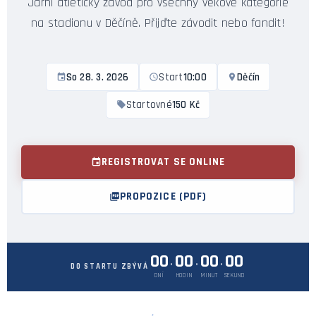
Jarní atletický závod pro všechny věkové kategorie
na stadionu v Děčíně. Přijďte závodit nebo fandit!
So 28. 3. 2026
Start
10:00
Děčín
Startovné
150 Kč
REGISTROVAT SE ONLINE
PROPOZICE (PDF)
00
00
00
00
·
·
·
DO STARTU ZBÝVÁ
DNÍ
HODIN
MINUT
SEKUND