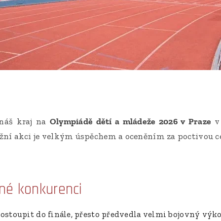
náš kraj na
Olympiádě dětí a mládeže 2026 v Praze
v 
žní akci je velkým úspěchem a oceněním za poctivou ce
lné konkurenci
postoupit do finále, přesto předvedla velmi bojovný výk