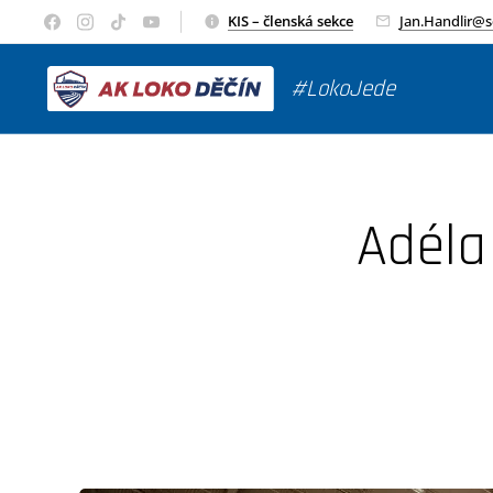
KIS – členská sekce
Jan.Handlir@
#LokoJede
Adéla