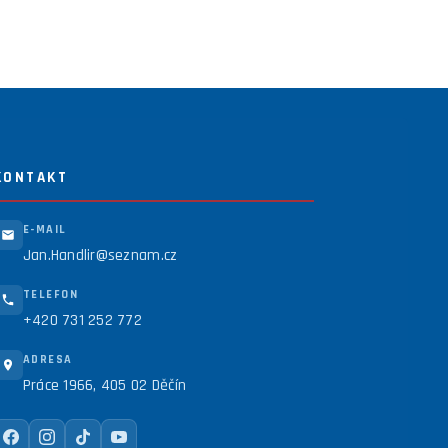
KONTAKT
E-MAIL
Jan.Handlir@seznam.cz
TELEFON
+420 731 252 772
ADRESA
Práce 1966, 405 02 Děčín