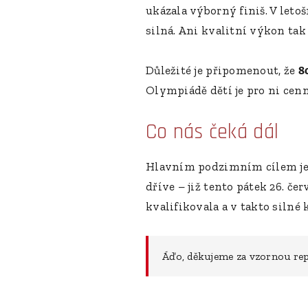
ukázala výborný finiš. V le
silná. Ani kvalitní výkon tak
Důležité je připomenout, že
8
Olympiádě dětí je pro ni cenn
Co nás čeká dál
Hlavním podzimním cílem j
dříve – již tento pátek 26. če
kvalifikovala a v takto siln
Áďo, děkujeme za vzornou rep