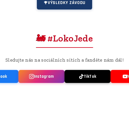
VÝSLEDKY ZÁVODU
🚂 #LokoJede
Sledujte nás na sociálních sítích a fanděte nám dál!
book
Instagram
TikTok