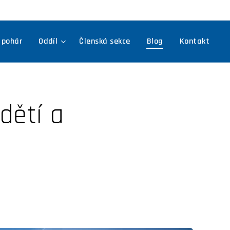
 pohár
Oddíl
Členská sekce
Blog
Kontakt
dětí a