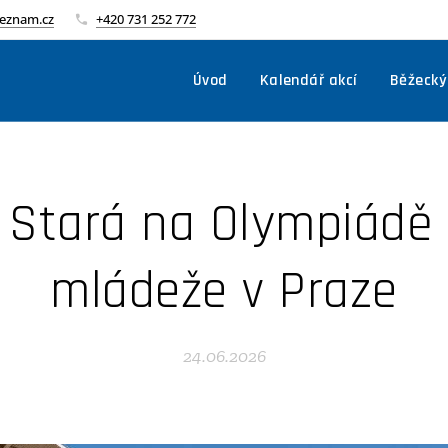
seznam.cz
+420 731 252 772
Úvod
Kalendář akcí
Běžecký
 Stará na Olympiádě 
mládeže v Praze
24.06.2026