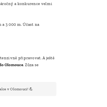
náročný a konkurence velmi
 m a 3 000 m. Účast na
tenzivně připravovat. A ještě
do Olomouce
. Zůza se
alce v Olomouci! 💪