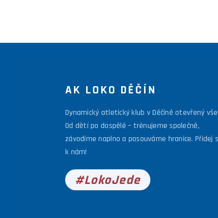
AK LOKO DĚČÍN
Dynamický atletický klub v Děčíně otevřený vš
Od dětí po dospělé – trénujeme společně,
závodíme naplno a posouváme hranice. Přidej 
k nám!
#LokoJede