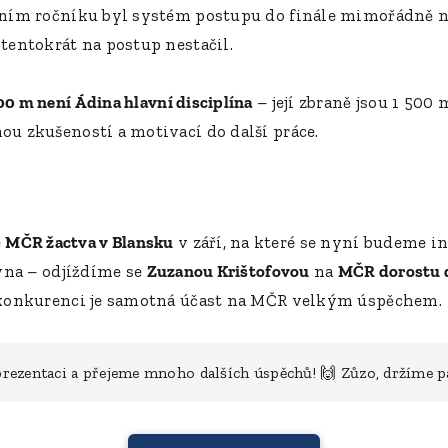
tošním ročníku byl systém postupu do finále mimořádně 
 tentokrát na postup nestačil.
00 m není Ádina hlavní disciplína
– její zbraně jsou 1 500
ou zkušeností a motivací do další práce.
e
MČR žactva v Blansku
v září, na které se nyní budeme in
rvna – odjíždíme se
Zuzanou Krištofovou
na
MČR dorostu 
é konkurenci je samotná účast na MČR velkým úspěchem.
rezentaci a přejeme mnoho dalších úspěchů! 🙌 Zůzo, držíme p