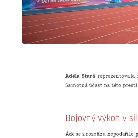
Adéla Stará
reprezentovala 
Samotná účast na této presti
Bojovný výkon v si
Áďe se z rozběhu nepodařilo 