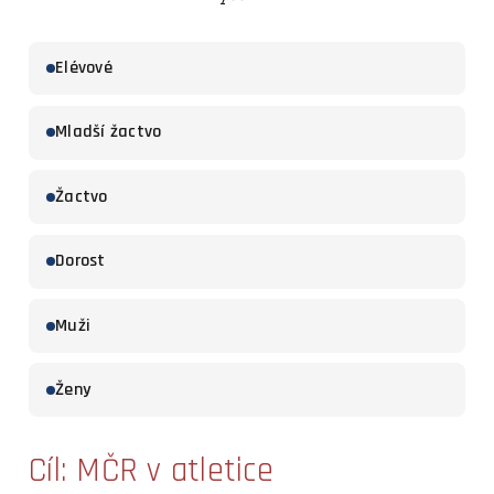
Elévové
Mladší žactvo
Žactvo
Dorost
Muži
Ženy
Cíl: MČR v atletice