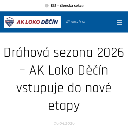
KIS – členská sekce
#LokoJede
Dráhová sezona 2026
– AK Loko Děčín
vstupuje do nové
etapy
06.04.2026