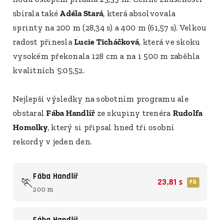
sbírala také
Adéla Stará
, která absolvovala
sprinty na 200 m (28,34 s) a 400 m (61,57 s). Velkou
radost přinesla
Lucie Ticháčková
, která ve skoku
vysokém překonala 128 cm a na 1 500 m zaběhla
kvalitních 5:05,52.
Nejlepší výsledky na sobotním programu ale
obstaral
Fába Handlíř
ze skupiny trenéra
Rudolfa
Homolky
, který si připsal hned tři osobní
rekordy v jeden den.
Fába Handlíř
🏃
23,81 s
PB
200 m