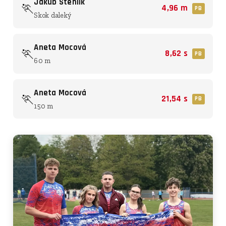
Jakub Stehlík
🏃
4,96 m
PB
Skok daleký
Aneta Mocová
🏃
8,62 s
PB
60 m
Aneta Mocová
🏃
21,54 s
PB
150 m