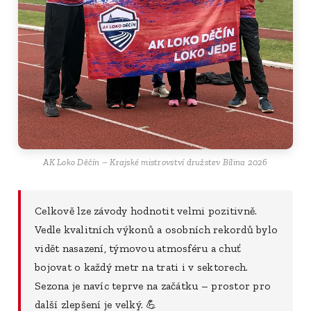
AK Loko Děčín – Krajské mistrovství družstev Bílina 2026
Celkově lze závody hodnotit velmi pozitivně.
Vedle kvalitních výkonů a osobních rekordů bylo
vidět nasazení, týmovou atmosféru a chuť
bojovat o každý metr na trati i v sektorech.
Sezona je navíc teprve na začátku – prostor pro
další zlepšení je velký. 💪