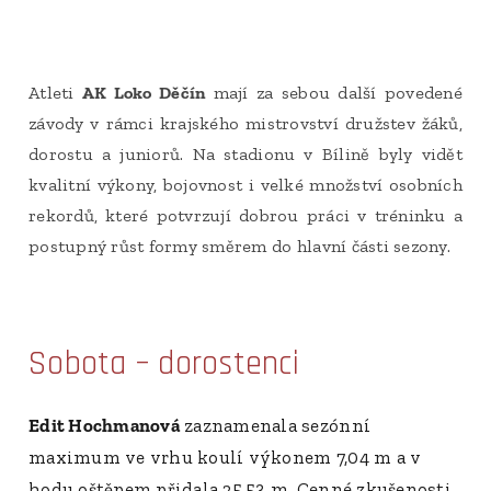
Atleti
AK Loko Děčín
mají za sebou další povedené
závody v rámci krajského mistrovství družstev žáků,
dorostu a juniorů. Na stadionu v Bílině byly vidět
kvalitní výkony, bojovnost i velké množství osobních
rekordů, které potvrzují dobrou práci v tréninku a
postupný růst formy směrem do hlavní části sezony.
Sobota – dorostenci
Edit Hochmanová
zaznamenala sezónní
maximum ve vrhu koulí výkonem 7,04 m a v
hodu oštěpem přidala 25,53 m. Cenné zkušenosti