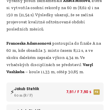
Výrazný posun zaznamenala
Aneta Mocová
, která
si vytvořila osobní rekordy na 60 m (8,62 s) i na
150 m (21,54 s). Výsledky ukazují, že se začíná
projevovat kvalitně odtrénované období
posledních měsíců.
Franceska Adamsonová
postoupila do finále A na
60 m, kde obsadila 3. místo časem 8,12 s, a ve
skoku dalekém zapsala výkon 4,34 m. Ve
vrhačských disciplínách se představil
Vasyl
Vashkeba
– koule 11,33 m, oštěp 30,85 m.
Jakub Stehlík
⚡
7,91 / F 7,90 s
PB
60 m (R / F)