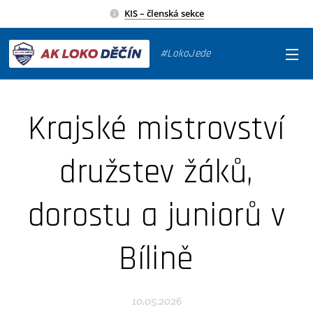
KIS – členská sekce
#LokoJede
Krajské mistrovství
družstev žáků,
dorostu a juniorů v
Bílině
10.05.2026