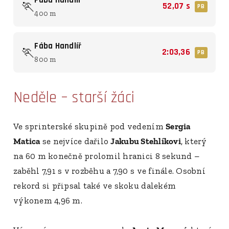
Fába Handlíř
🏃
52,07 s
PB
400 m
Fába Handlíř
🏃
2:03,36
PB
800 m
Neděle – starší žáci
Ve sprinterské skupině pod vedením
Sergia
Matica
se nejvíce dařilo
Jakubu Stehlíkovi
, který
na 60 m konečně prolomil hranici 8 sekund –
zaběhl 7,91 s v rozběhu a 7,90 s ve finále. Osobní
rekord si připsal také ve skoku dalekém
výkonem 4,96 m.