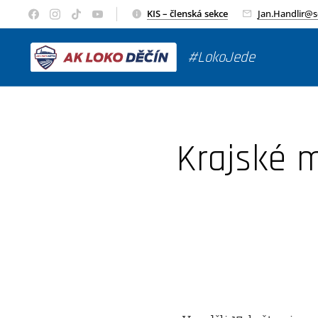
KIS – členská sekce
Jan.Handlir@
#LokoJede
Krajské m