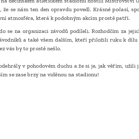
e na děčínském atletickém stadionu hostili Mistrovství 
 že se nám ten den opravdu povedl. Krásné počasí, sp
vní atmosféra, která k podobným akcím prostě patří.
do se na organizaci závodů podíleli. Rozhodčím za jejich
odníků a také všem dalším, kteří přiložili ruku k dílu 
ez vás by to prostě nešlo.
dehrály v pohodovém duchu a že si je, jak věřím, užili j
ším se zase brzy na viděnou na stadionu!