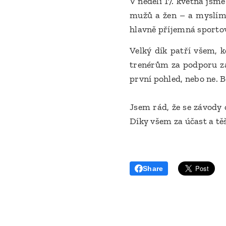
V neděli 17. května jsm
mužů a žen – a myslím,
hlavně příjemná sporto
Velký dík patří všem, k
trenérům za podporu záv
první pohled, nebo ne. B
Jsem rád, že se závody o
Díky všem za účast a tě
Share