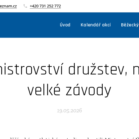
seznam.cz
+420 731 252 772
Úvod
Kalendář akcí
Běžecký
istrovství družstev, 
velké závody
19.05.2026