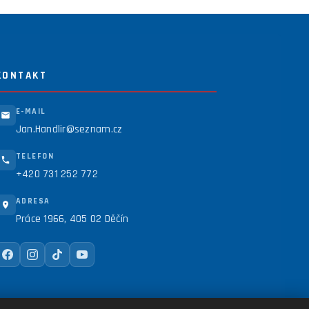
KONTAKT
E-MAIL
Jan.Handlir@seznam.cz
TELEFON
+420 731 252 772
ADRESA
Práce 1966, 405 02 Děčín