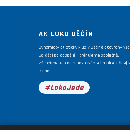
AK LOKO DĚČÍN
Dynamický atletický klub v Děčíně otevřený vš
Od dětí po dospělé – trénujeme společně,
závodíme naplno a posouváme hranice. Přidej 
k nám!
#LokoJede