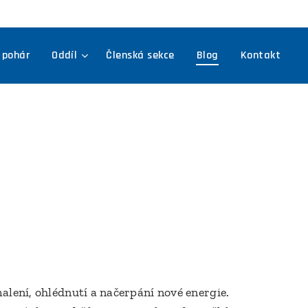
 pohár
Oddíl
Členská sekce
Blog
Kontakt
malení, ohlédnutí a načerpání nové energie.