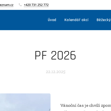
seznam.cz
+420 731 252 772
Úvod
Kalendář akcí
Běžecký
PF 2026
22.12.2025
Vánoční čas je chvílí zpo