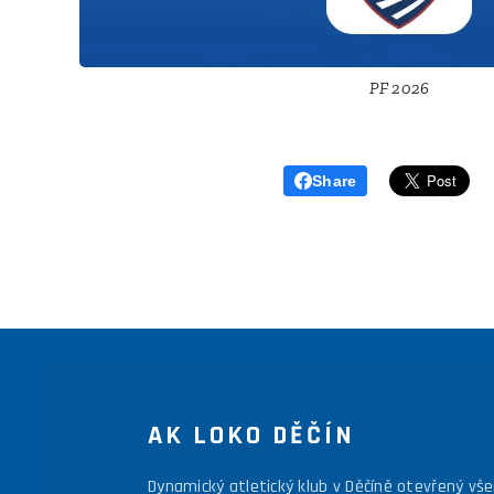
PF 2026
Share
AK LOKO DĚČÍN
Dynamický atletický klub v Děčíně otevřený vš