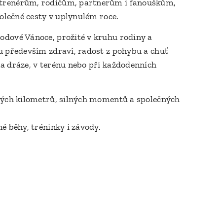
trenérům, rodičům, partnerům i fanouškům,
polečné cesty v uplynulém roce.
odové Vánoce, prožité v kruhu rodiny a
u především zdraví, radost z pohybu a chuť
a dráze, v terénu nebo při každodenních
ivých kilometrů, silných momentů a společných
né běhy, tréninky i závody.