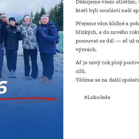
Děkujeme všem atletům, 
kteří byli součástí naší s
Přejeme vám klidné a poh
blízkých, a do nového rok
posouvat se dál — ať už n
výzvách.
Ať je nový rok plný poct
cílů.
Těšíme se na další společ
🚂 #LokoJede