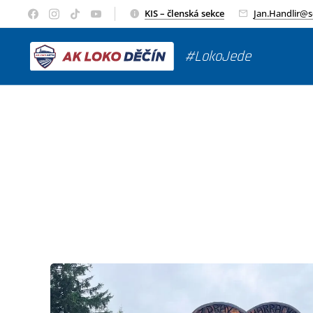
KIS – členská sekce
Jan.Handlir@
#LokoJede