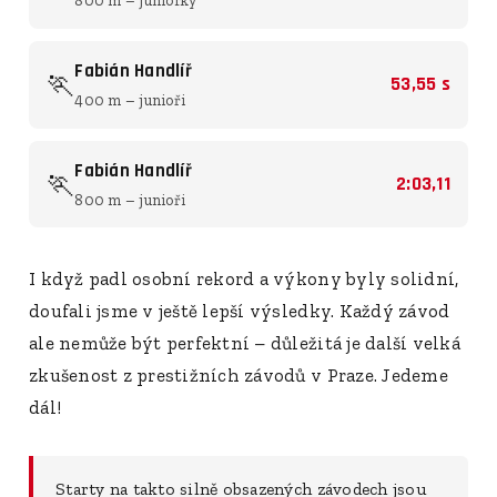
800 m – juniorky
Fabián Handlíř
🏃
53,55 s
400 m – junioři
Fabián Handlíř
🏃
2:03,11
800 m – junioři
I když padl osobní rekord a výkony byly solidní,
doufali jsme v ještě lepší výsledky. Každý závod
ale nemůže být perfektní – důležitá je další velká
zkušenost z prestižních závodů v Praze. Jedeme
dál!
Starty na takto silně obsazených závodech jsou