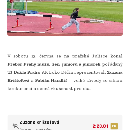
V sobotu 13. června se na pražské Julisce konal
Přebor Prahy mužů, žen, juniorů a juniorek
pořádaný
TJ Dukla Praha
. AK Loko Děčín reprezentovali
Zuzana
Krištofová
a
Fabián Handlíř
– velké závody se silnou
konkurencí a cenná zkušenost pro oba.
Zuzana Krištofová
🏃
2:23,81
PB