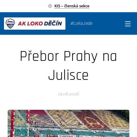
KIS – členská sekce
#LokoJede
Přebor Prahy na
Julisce
14.06.2026