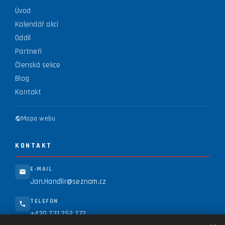
Úvod
Kalendář akcí
Oddíl
Partneři
Členská sekce
Blog
Kontakt
Mapa webu
KONTAKT
E-MAIL
Jan.Handlir@seznam.cz
TELEFON
+420 731 252 772