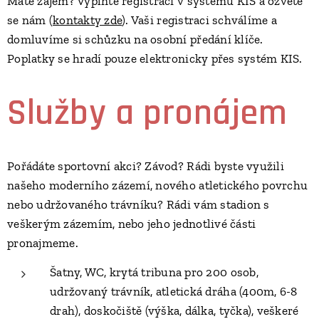
Máte zájem? Vyplňte registraci v systému KIS a ozvěte
se nám (
kontakty zde
). Vaši registraci schválíme a
domluvíme si schůzku na osobní předání klíče.
Poplatky se hradí pouze elektronicky přes systém KIS.
Služby a pronájem
Pořádáte sportovní akci? Závod? Rádi byste využili
našeho moderního zázemí, nového atletického povrchu
nebo
udržovaného trávníku? Rádi vám stadion s
veškerým zázemím, nebo jeho jednotlivé části
pronajmeme.
Šatny, WC, krytá tribuna pro 200 osob,
udržovaný trávník, atletická dráha (400m, 6-8
drah), doskočiště (výška, dálka, tyčka), veškeré